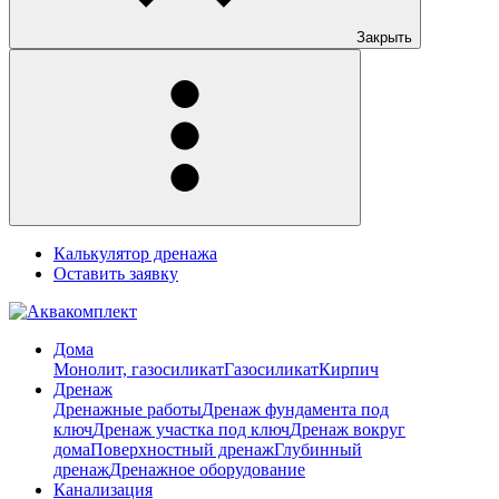
Закрыть
Калькулятор дренажа
Оставить заявку
Дома
Монолит, газосиликат
Газосиликат
Кирпич
Дренаж
Дренажные работы
Дренаж фундамента под
ключ
Дренаж участка под ключ
Дренаж вокруг
дома
Поверхностный дренаж
Глубинный
дренаж
Дренажное оборудование
Канализация