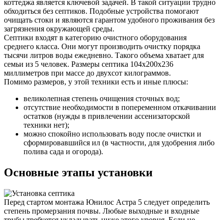
коттеджа является ключевой задачей. В такой ситуации трудно
обходиться без септиков. Подобные устройства помогают
очищать стоки и являются гарантом удобного проживания без
загрязнения окружающей среды.
Септики входят в категорию очистного оборудования
среднего класса. Они могут производить очистку порядка
тысячи литров воды ежедневно. Такого объема хватает для
семьи из 5 человек. Размеры септика 104х200х236
миллиметров при массе до двухсот килограммов.
Помимо размеров, у этой техники есть и иные плюсы:
великолепная степень очищения сточных вод;
отсутствие необходимости в попеременном откачивании
остатков (нужды в привлечении ассенизаторской
техники нет);
можно спокойно использовать воду после очистки и
сформировавшийся ил (в частности, для удобрения либо
полива сада и огорода).
Основные этапы установки
Перед стартом монтажа Юнилос Астра 5 следует определить
степень промерзания почвы. Любые выходные и входные
трубы требуется укладывать ниже этого уровня. Если не