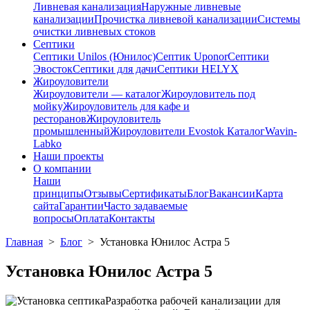
Ливневая канализация
Наружные ливневые
канализации
Прочистка ливневой канализации
Системы
очистки ливневых стоков
Септики
Септики Unilos (Юнилос)
Септик Uponor
Септики
Эвосток
Септики для дачи
Септики HELYX
Жироуловители
Жироуловители — каталог
Жироуловитель под
мойку
Жироуловитель для кафе и
ресторанов
Жироуловитель
промышленный
Жироуловители Evostok Каталог
Wavin-
Labko
Наши проекты
О компании
Наши
принципы
Отзывы
Сертификаты
Блог
Вакансии
Карта
сайта
Гарантии
Часто задаваемые
вопросы
Оплата
Контакты
Главная
>
Блог
>
Установка Юнилос Астра 5
Установка Юнилос Астра 5
Разработка рабочей канализации для