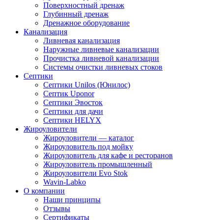
Поверхностный дренаж
Глубинный дренаж
Дренажное оборудование
Канализация
Ливневая канализация
Наружные ливневые канализации
Прочистка ливневой канализации
Системы очистки ливневых стоков
Септики
Септики Unilos (Юнилос)
Септик Uponor
Септики Эвосток
Септики для дачи
Септики HELYX
Жироуловители
Жироуловители — каталог
Жироуловитель под мойку
Жироуловитель для кафе и ресторанов
Жироуловитель промышленный
Жироуловители Evo Stok
Wavin-Labko
О компании
Наши принципы
Отзывы
Сертификаты