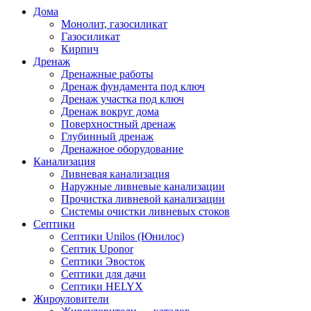
Дома
Монолит, газосиликат
Газосиликат
Кирпич
Дренаж
Дренажные работы
Дренаж фундамента под ключ
Дренаж участка под ключ
Дренаж вокруг дома
Поверхностный дренаж
Глубинный дренаж
Дренажное оборудование
Канализация
Ливневая канализация
Наружные ливневые канализации
Прочистка ливневой канализации
Системы очистки ливневых стоков
Септики
Септики Unilos (Юнилос)
Септик Uponor
Септики Эвосток
Септики для дачи
Септики HELYX
Жироуловители