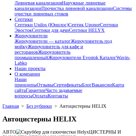
Ливневая канализация
Наружные ливневые
канализации
Прочистка ливневой канализации
Системы
очистки ливневых стоков
Септики
Септики Unilos (Юнилос)
Септик Uponor
Септики
Эвосток
Септики для дачи
Септики HELYX
Жироуловители
Жироуловители — каталог
Жироуловитель под
мойку
Жироуловитель для кафе и
ресторанов
Жироуловитель
промышленный
Жироуловители Evostok Каталог
Wavin-
Labko
Наши проекты
О компании
Наши
принципы
Отзывы
Сертификаты
Блог
Вакансии
Карта
сайта
Гарантии
Часто задаваемые
вопросы
Оплата
Контакты
Главная
>
Без рубрики
>
Автоцистерны HELIX
Автоцистерны HELIX
АВТО
ЦИСТЕРНЫ И