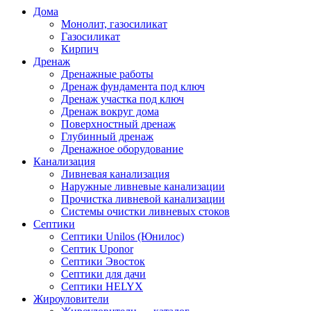
Дома
Монолит, газосиликат
Газосиликат
Кирпич
Дренаж
Дренажные работы
Дренаж фундамента под ключ
Дренаж участка под ключ
Дренаж вокруг дома
Поверхностный дренаж
Глубинный дренаж
Дренажное оборудование
Канализация
Ливневая канализация
Наружные ливневые канализации
Прочистка ливневой канализации
Системы очистки ливневых стоков
Септики
Септики Unilos (Юнилос)
Септик Uponor
Септики Эвосток
Септики для дачи
Септики HELYX
Жироуловители