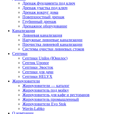
Дренаж фундамента под ключ
Дренаж участка под ключ
Дренаж вокруг дома
Поверхностный дренаж
Глубинный дренаж
Дренажное оборудование
Канализация
Ливневая канализация
Наружные ливневые канализации
Прочистка ливневой канализации
Системы очистки ливневых стоков
Септики
Септики Unilos (Юнилос)
Септик Uponor
Септики Эвосток
Септики для дачи
Септики HELYX
Жироуловители
Жироуловители — каталог
Жироуловитель под мойку
Жироуловитель для кафе и ресторанов
Жироуловитель промышленный
Жироуловители Evo Stok
Wavin-Labko
О компании