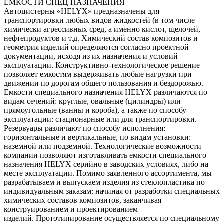
ЕМКОСТИ СПЕЦ НАЗНАЧЕНИЯ
Автоцистерны «HELYX» предназначены для
транспортировки любых видов жидкостей (в том числе —
химически агрессивных сред, а именно кислот, щелочей,
нефтепродуктов и т.д. Химический состав композитов и
геометрия изделий определяются согласно проектной
документации, исходя из их назначения и условий
эксплуатации. Конструктивно-технологическое решение
позволяет емкостям выдерживать любые нагрузки при
движении по дорогам общего пользования и бездорожью.
Емкости специального назначения HELYX различаются по
видам сечений: круглые, овальные (цилиндры) или
прямоугольные (ванны и короба), а также по способу
эксплуатации: стационарные или для транспортировки.
Резервуары различают по способу исполнения:
горизонтальные и вертикальные, по видам установки:
наземной или подземной. Технологические возможности
компании позволяют изготавливать емкости специального
назначения HELYX серийно в заводских условиях, либо на
месте эксплуатации. Помимо заявленного ассортимента, мы
разрабатываем и выпускаем изделия из стеклопластика по
индивидуальным заказам: начиная от разработки специальных
химических составов композитов, заканчивая
конструированием и проектированием
изделий. Прототипирование осуществляется по специальному