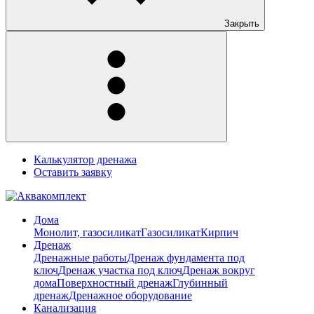
Закрыть
Калькулятор дренажа
Оставить заявку
Дома
Монолит, газосиликат
Газосиликат
Кирпич
Дренаж
Дренажные работы
Дренаж фундамента под
ключ
Дренаж участка под ключ
Дренаж вокруг
дома
Поверхностный дренаж
Глубинный
дренаж
Дренажное оборудование
Канализация