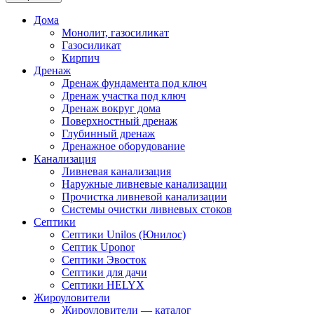
Дома
Монолит, газосиликат
Газосиликат
Кирпич
Дренаж
Дренаж фундамента под ключ
Дренаж участка под ключ
Дренаж вокруг дома
Поверхностный дренаж
Глубинный дренаж
Дренажное оборудование
Канализация
Ливневая канализация
Наружные ливневые канализации
Прочистка ливневой канализации
Системы очистки ливневых стоков
Септики
Септики Unilos (Юнилос)
Септик Uponor
Септики Эвосток
Септики для дачи
Септики HELYX
Жироуловители
Жироуловители — каталог