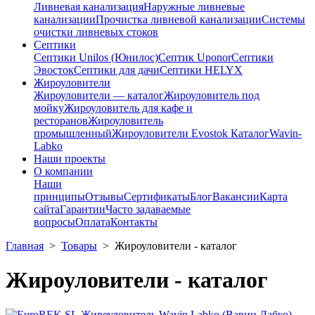
Ливневая канализация
Наружные ливневые
канализации
Прочистка ливневой канализации
Системы
очистки ливневых стоков
Септики
Септики Unilos (Юнилос)
Септик Uponor
Септики
Эвосток
Септики для дачи
Септики HELYX
Жироуловители
Жироуловители — каталог
Жироуловитель под
мойку
Жироуловитель для кафе и
ресторанов
Жироуловитель
промышленный
Жироуловители Evostok Каталог
Wavin-
Labko
Наши проекты
О компании
Наши
принципы
Отзывы
Сертификаты
Блог
Вакансии
Карта
сайта
Гарантии
Часто задаваемые
вопросы
Оплата
Контакты
Главная
>
Товары
>
Жироуловители - каталог
Жироуловители - каталог
Жироуловитель Wavin Labko (Вавин Лабко)