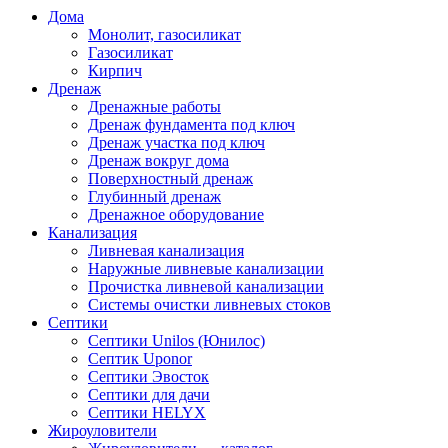
Дома
Монолит, газосиликат
Газосиликат
Кирпич
Дренаж
Дренажные работы
Дренаж фундамента под ключ
Дренаж участка под ключ
Дренаж вокруг дома
Поверхностный дренаж
Глубинный дренаж
Дренажное оборудование
Канализация
Ливневая канализация
Наружные ливневые канализации
Прочистка ливневой канализации
Системы очистки ливневых стоков
Септики
Септики Unilos (Юнилос)
Септик Uponor
Септики Эвосток
Септики для дачи
Септики HELYX
Жироуловители