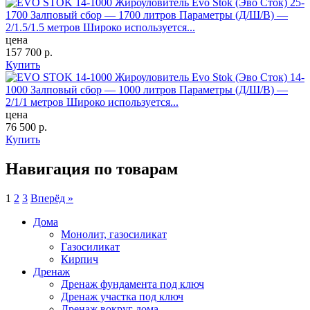
Жироуловитель Evo Stok (Эво Сток) 25-
1700
Залповый сбор — 1700 литров Параметры (Д/Ш/В) —
2/1.5/1.5 метров Широко используется...
цена
157 700
р.
Купить
Жироуловитель Evo Stok (Эво Сток) 14-
1000
Залповый сбор — 1000 литров Параметры (Д/Ш/В) —
2/1/1 метров Широко используется...
цена
76 500
р.
Купить
Навигация по товарам
1
2
3
Вперёд »
Дома
Монолит, газосиликат
Газосиликат
Кирпич
Дренаж
Дренаж фундамента под ключ
Дренаж участка под ключ
Дренаж вокруг дома