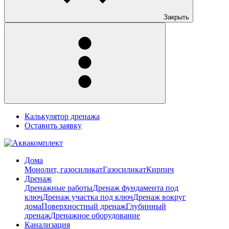
Закрыть
Калькулятор дренажа
Оставить заявку
Дома
Монолит, газосиликат
Газосиликат
Кирпич
Дренаж
Дренажные работы
Дренаж фундамента под
ключ
Дренаж участка под ключ
Дренаж вокруг
дома
Поверхностный дренаж
Глубинный
дренаж
Дренажное оборудование
Канализация