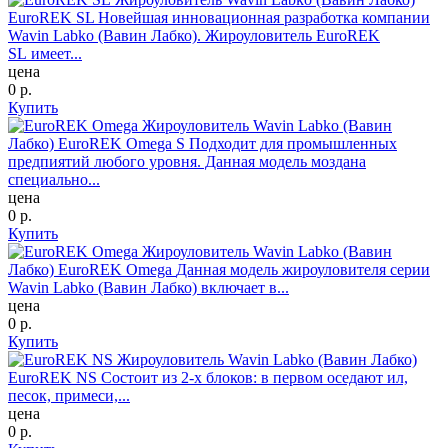
EuroREK SL
Новейшая инновационная разработка компании
Wavin Labko (Вавин Лабко). Жироуловитель EuroREK
SL имеет...
цена
0
р.
Купить
Жироуловитель Wavin Labko (Вавин
Лабко) EuroREK Omega S
Подходит для промышленных
предпиятий любого уровня. Данная модель моздана
специально...
цена
0
р.
Купить
Жироуловитель Wavin Labko (Вавин
Лабко) EuroREK Omega
Данная модель жироуловителя серии
Wavin Labko (Вавин Лабко) включает в...
цена
0
р.
Купить
Жироуловитель Wavin Labko (Вавин Лабко)
EuroREK NS
Состоит из 2-х блоков: в первом оседают ил,
песок, примеси,...
цена
0
р.