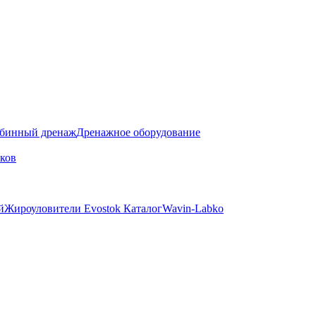
бинный дренаж
Дренажное оборудование
ков
й
Жироуловители Evostok Каталог
Wavin-Labko