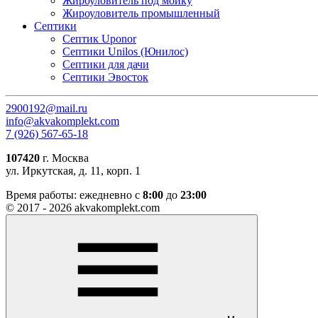
Жироуловитель под мойку
Жироуловитель промышленный
Септики
Септик Uponor
Септики Unilos (Юнилос)
Септики для дачи
Септики Эвосток
2900192@mail.ru
info@akvakomplekt.com
7 (926) 567-65-18
107420
г. Москва
ул. Иркутская, д. 11, корп. 1
Время работы:
ежедневно с
8:00
до
23:00
© 2017 - 2026 akvakomplekt.com