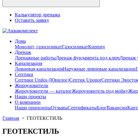
Калькулятор дренажа
Оставить заявку
Дома
Монолит, газосиликат
Газосиликат
Кирпич
Дренаж
Дренажные работы
Дренаж фундамента под ключ
Дренаж 
Канализация
Ливневая канализация
Наружные ливневые канализации
П
Септики
Септики Unilos (Юнилос)
Септик Uponor
Септики Эвосто
Жироуловители
Жироуловители — каталог
Жироуловитель под мойку
Жиро
Наши проекты
О компании
Наши принципы
Отзывы
Сертификаты
Блог
Вакансии
Карт
Главная
>
ГЕОТЕКСТИЛЬ
ГЕОТЕКСТИЛЬ