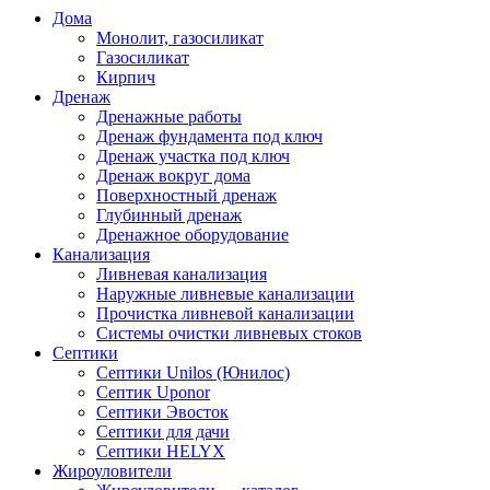
Дома
Монолит, газосиликат
Газосиликат
Кирпич
Дренаж
Дренажные работы
Дренаж фундамента под ключ
Дренаж участка под ключ
Дренаж вокруг дома
Поверхностный дренаж
Глубинный дренаж
Дренажное оборудование
Канализация
Ливневая канализация
Наружные ливневые канализации
Прочистка ливневой канализации
Системы очистки ливневых стоков
Септики
Септики Unilos (Юнилос)
Септик Uponor
Септики Эвосток
Септики для дачи
Септики HELYX
Жироуловители