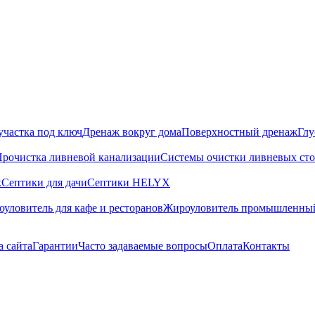
участка под ключ
Дренаж вокруг дома
Поверхностный дренаж
Глу
рочистка ливневой канализации
Системы очистки ливневых сто
к
Септики для дачи
Септики HELYX
уловитель для кафе и ресторанов
Жироуловитель промышленны
а сайта
Гарантии
Часто задаваемые вопросы
Оплата
Контакты