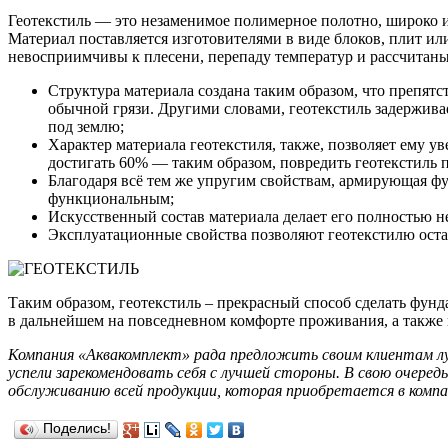
Геотекстиль — это незаменимое полимерное полотно, широко и
Материал поставляется изготовителями в виде блоков, плит и
невосприимчивы к плесени, перепаду температур и рассчитаны
Структура материала создана таким образом, что препят
обычной грязи. Другими словами, геотекстиль задерживае
под землю;
Характер материала геотекстиля, также, позволяет ему 
достигать 60% — таким образом, повредить геотекстиль 
Благодаря всё тем же упругим свойствам, армирующая фу
функциональным;
Искусственный состав материала делает его полностью 
Эксплуатационные свойства позволяют геотекстилю оста
Таким образом, геотекстиль – прекрасный способ сделать фу
в дальнейшем на повседневном комфорте проживания, а также 
Компания «Аквакомплект» рада предложить своим клиентам лу
успели зарекомендовать себя с лучшей стороны. В свою очере
обслуживанию всей продукции, которая приобретается в компа
Поделись!