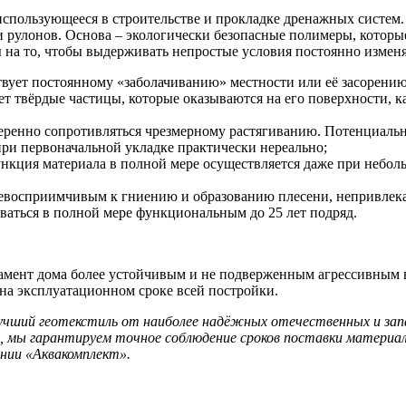
спользующееся в строительстве и прокладке дренажных систем.
ли рулонов. Основа – экологически безопасные полимеры, кото
 на то, чтобы выдерживать непростые условия постоянно измен
ствует постоянному «заболачиванию» местности или её засорени
т твёрдые частицы, которые оказываются на его поверхности, к
уверенно сопротивляться чрезмерному растягиванию. Потенциальн
при первоначальной укладке практически нереально;
нкция материала в полной мере осуществляется даже при неболь
невосприимчивым к гниению и образованию плесени, непривлек
ваться в полной мере функциональным до 25 лет подряд.
ндамент дома более устойчивым и не подверженным агрессивным
на эксплуатационном сроке всей постройки.
чший геотекстиль от наиболее надёжных отечественных и запа
дь, мы гарантируем точное соблюдение сроков поставки матери
нии «Аквакомплект».