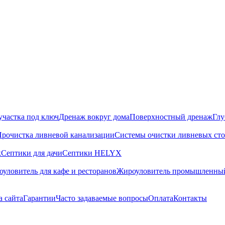
участка под ключ
Дренаж вокруг дома
Поверхностный дренаж
Глу
рочистка ливневой канализации
Системы очистки ливневых сто
к
Септики для дачи
Септики HELYX
уловитель для кафе и ресторанов
Жироуловитель промышленны
а сайта
Гарантии
Часто задаваемые вопросы
Оплата
Контакты