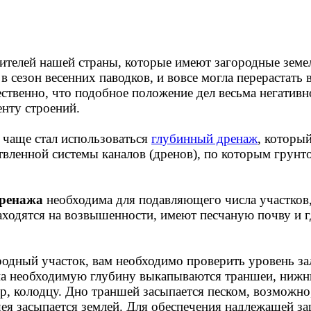
телей нашей страны, которые имеют загородные земель
в сезон весенних паводков, и вовсе могла перерастат
ественно, что подобное положение дел весьма негатив
енту строений.
 чаще стал использоваться
глубинный дренаж
, которы
етвленной системы каналов (дренов), по которым грунт
дренажа
необходима для подавляющего числа участков,
находятся на возвышенности, имеют песчаную почву и 
родный участок, вам необходимо проверить уровень за
о на необходимую глубину выкапываются траншеи, ниж
, колодцу. Дно траншей засыпается песком, возможно,
я засыпается землей. Для обеспечения надлежащей за