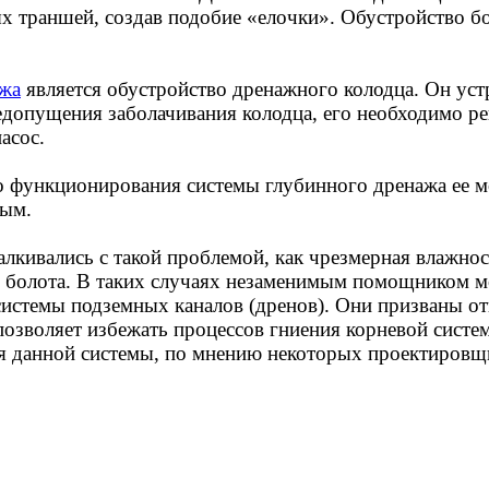
х траншей, создав подобие «елочки». Обустройство бо
ажа
является обустройство дренажного колодца. Он устра
недопущения заболачивания колодца, его необходимо р
асос.
о функционирования системы глубинного дренажа ее м
ным.
лкивались с такой проблемой, как чрезмерная влажност
о болота. В таких случаях незаменимым помощником м
 системы подземных каналов (дренов). Они призваны о
позволяет избежать процессов гниения корневой сист
я данной системы, по мнению некоторых проектировщи