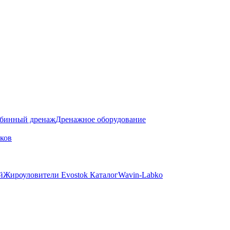
бинный дренаж
Дренажное оборудование
ков
й
Жироуловители Evostok Каталог
Wavin-Labko