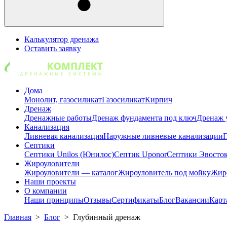
Калькулятор дренажа
Оставить заявку
Дома
Монолит, газосиликат
Газосиликат
Кирпич
Дренаж
Дренажные работы
Дренаж фундамента под ключ
Дренаж 
Канализация
Ливневая канализация
Наружные ливневые канализации
П
Септики
Септики Unilos (Юнилос)
Септик Uponor
Септики Эвосто
Жироуловители
Жироуловители — каталог
Жироуловитель под мойку
Жиро
Наши проекты
О компании
Наши принципы
Отзывы
Сертификаты
Блог
Вакансии
Карт
Главная
>
Блог
>
Глубинный дренаж