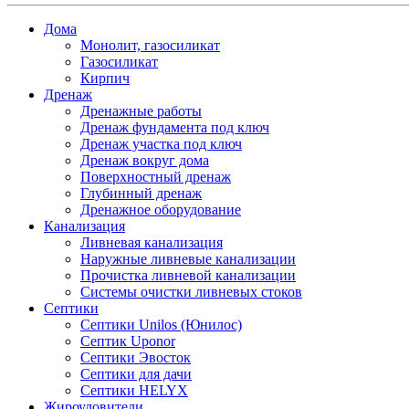
Дома
Монолит, газосиликат
Газосиликат
Кирпич
Дренаж
Дренажные работы
Дренаж фундамента под ключ
Дренаж участка под ключ
Дренаж вокруг дома
Поверхностный дренаж
Глубинный дренаж
Дренажное оборудование
Канализация
Ливневая канализация
Наружные ливневые канализации
Прочистка ливневой канализации
Системы очистки ливневых стоков
Септики
Септики Unilos (Юнилос)
Септик Uponor
Септики Эвосток
Септики для дачи
Септики HELYX
Жироуловители