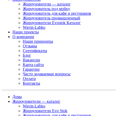
Жироуловители — каталог
Жироуловитель под мойку
Жироуловитель для кафе и ресторанов
Жироуловитель промышленный
Жироуловители Evostok Каталог
Wavin-Labko
Наши проекты
О компании
Наши принципы
Отзывы
Сертификаты
Блог
Вакансии
Карта сайта
Гарантии
Часто задаваемые вопросы
Оплата
Контакты
Дома
Жироуловители — каталог
Wavin-Labko
Жироуловители Evo Stok
Жироуловитель для кафе и ресторанов