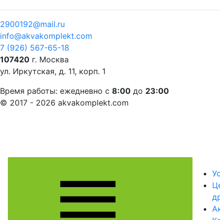
2900192@mail.ru
info@akvakomplekt.com
7 (926) 567-65-18
107420
г. Москва
ул. Иркутская, д. 11, корп. 1
Время работы:
ежедневно с
8:00
до
23:00
© 2017 - 2026 akvakomplekt.com
У
Ц
д
А