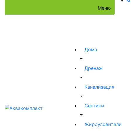
К
Меню
Дома
Дренаж
Канализация
Септики
Жироуловители