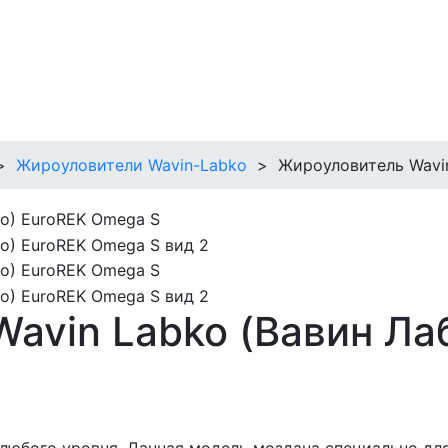
>
Жироуловители Wavin-Labko
>
Жироуловитель Wavin
avin Labko (Вавин Ла
юбого уровня. Данная модель моздана специально для