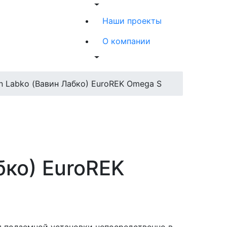
Наши проекты
О компании
 Labko (Вавин Лабко) EuroREK Omega S
бко) EuroREK
 подземной установки непосредственно в