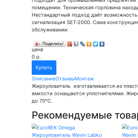
помещении. Техническая горловина находи
Нестандартный подход даёт возможность 
сигнализация SET-2000. Сама конструкция
обслуживании.
Поделись!
цена
0
р.
Купить
Описание
Отзывы
Монтаж
Жироуловитель изготавливается из пласт
емкости оснащаются уплотнителями. Жиро
до 70°С.
Рекомендуемые това
Жироуловитель Wavin Labko
Wavin 