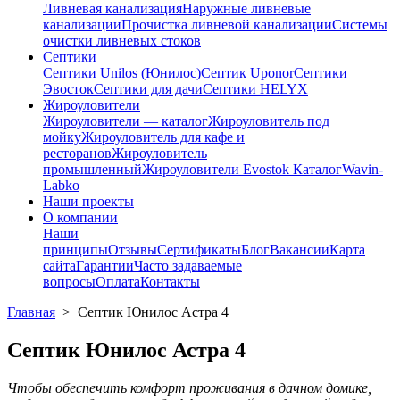
Ливневая канализация
Наружные ливневые
канализации
Прочистка ливневой канализации
Системы
очистки ливневых стоков
Септики
Септики Unilos (Юнилос)
Септик Uponor
Септики
Эвосток
Септики для дачи
Септики HELYX
Жироуловители
Жироуловители — каталог
Жироуловитель под
мойку
Жироуловитель для кафе и
ресторанов
Жироуловитель
промышленный
Жироуловители Evostok Каталог
Wavin-
Labko
Наши проекты
О компании
Наши
принципы
Отзывы
Сертификаты
Блог
Вакансии
Карта
сайта
Гарантии
Часто задаваемые
вопросы
Оплата
Контакты
Главная
>
Септик Юнилос Астра 4
Септик Юнилос Астра 4
Чтобы обеспечить комфорт проживания в дачном домике,