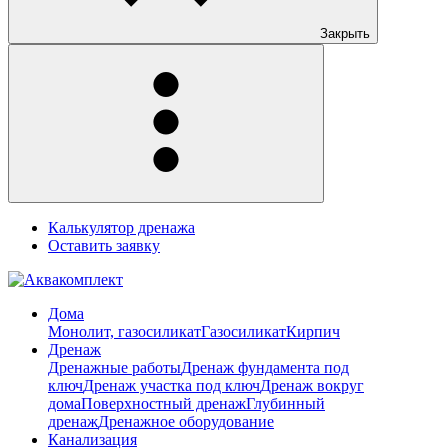
Закрыть
Калькулятор дренажа
Оставить заявку
Дома
Монолит, газосиликат
Газосиликат
Кирпич
Дренаж
Дренажные работы
Дренаж фундамента под
ключ
Дренаж участка под ключ
Дренаж вокруг
дома
Поверхностный дренаж
Глубинный
дренаж
Дренажное оборудование
Канализация