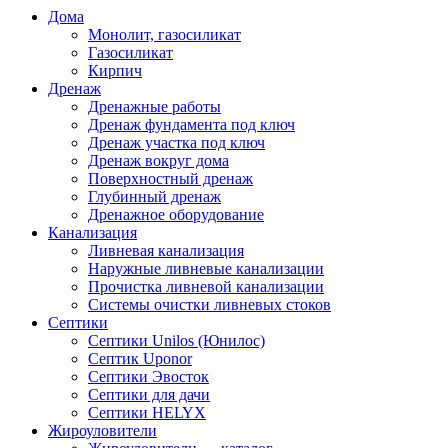
Дома
Монолит, газосиликат
Газосиликат
Кирпич
Дренаж
Дренажные работы
Дренаж фундамента под ключ
Дренаж участка под ключ
Дренаж вокруг дома
Поверхностный дренаж
Глубинный дренаж
Дренажное оборудование
Канализация
Ливневая канализация
Наружные ливневые канализации
Прочистка ливневой канализации
Системы очистки ливневых стоков
Септики
Септики Unilos (Юнилос)
Септик Uponor
Септики Эвосток
Септики для дачи
Септики HELYX
Жироуловители