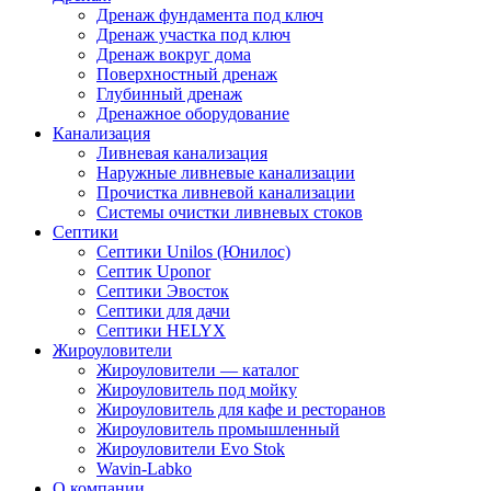
Дренаж фундамента под ключ
Дренаж участка под ключ
Дренаж вокруг дома
Поверхностный дренаж
Глубинный дренаж
Дренажное оборудование
Канализация
Ливневая канализация
Наружные ливневые канализации
Прочистка ливневой канализации
Системы очистки ливневых стоков
Септики
Септики Unilos (Юнилос)
Септик Uponor
Септики Эвосток
Септики для дачи
Септики HELYX
Жироуловители
Жироуловители — каталог
Жироуловитель под мойку
Жироуловитель для кафе и ресторанов
Жироуловитель промышленный
Жироуловители Evo Stok
Wavin-Labko
О компании