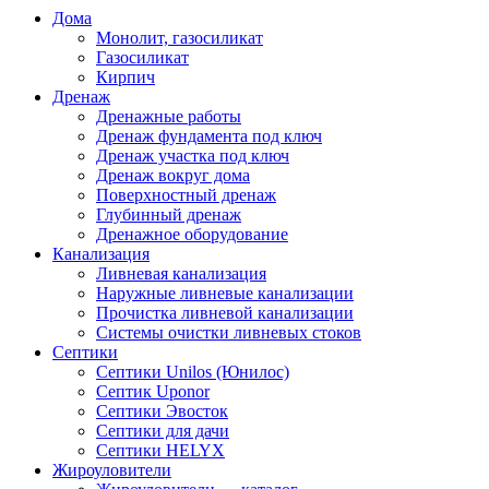
Дома
Монолит, газосиликат
Газосиликат
Кирпич
Дренаж
Дренажные работы
Дренаж фундамента под ключ
Дренаж участка под ключ
Дренаж вокруг дома
Поверхностный дренаж
Глубинный дренаж
Дренажное оборудование
Канализация
Ливневая канализация
Наружные ливневые канализации
Прочистка ливневой канализации
Системы очистки ливневых стоков
Септики
Септики Unilos (Юнилос)
Септик Uponor
Септики Эвосток
Септики для дачи
Септики HELYX
Жироуловители