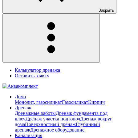
Закрыть
Калькулятор дренажа
Оставить заявку
Дома
Монолит, газосиликат
Газосиликат
Кирпич
Дренаж
Дренажные работы
Дренаж фундамента под
ключ
Дренаж участка под ключ
Дренаж вокруг
дома
Поверхностный дренаж
Глубинный
дренаж
Дренажное оборудование
Канализация