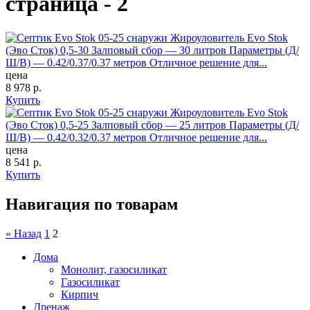
страница - 2
Жироуловитель Evo Stok
(Эво Сток) 0,5-30
Залповый сбор — 30 литров Параметры (Д/
Ш/В) — 0.42/0.37/0.37 метров Отличное решение для...
цена
8 978
р.
Купить
Жироуловитель Evo Stok
(Эво Сток) 0,5-25
Залповый сбор — 25 литров Параметры (Д/
Ш/В) — 0.42/0.32/0.37 метров Отличное решение для...
цена
8 541
р.
Купить
Навигация по товарам
« Назад
1
2
Дома
Монолит, газосиликат
Газосиликат
Кирпич
Дренаж