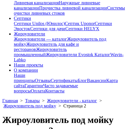
Ливневая канализация
Наружные ливневые
канализации
Прочистка ливневой канализации
Системы
очистки ливневых стоков
Септики
Септики Unilos (Юнилос)
Септик Uponor
Септики
Эвосток
Септики для дачи
Септики HELYX
Жироуловители
Жироуловители — каталог
Жироуловитель под
мойку
Жироуловитель для кафе и
ресторанов
Жироуловитель
промышленный
Жироуловители Evostok Каталог
Wavin-
Labko
Наши проекты
О компании
Наши
принципы
Отзывы
Сертификаты
Блог
Вакансии
Карта
сайта
Гарантии
Часто задаваемые
вопросы
Оплата
Контакты
Главная
>
Товары
>
Жироуловители - каталог
>
Жироуловитель под мойку
>
Страница 2
Жироуловитель под мойку