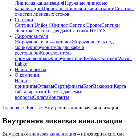
Ливневая канализация
Наружные ливневые
канализации
Прочистка ливневой канализации
Системы
очистки ливневых стоков
Септики
Септики Unilos (Юнилос)
Септик Uponor
Септики
Эвосток
Септики для дачи
Септики HELYX
Жироуловители
Жироуловители — каталог
Жироуловитель под
мойку
Жироуловитель для кафе и
ресторанов
Жироуловитель
промышленный
Жироуловители Evostok Каталог
Wavin-
Labko
Наши проекты
О компании
Наши
принципы
Отзывы
Сертификаты
Блог
Вакансии
Карта
сайта
Гарантии
Часто задаваемые
вопросы
Оплата
Контакты
Главная
>
Блог
>
Внутренняя ливневая канализация
Внутренняя ливневая канализация
Внутренняя
ливневая канализация
– инженерная система,