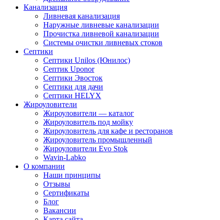
Канализация
Ливневая канализация
Наружные ливневые канализации
Прочистка ливневой канализации
Системы очистки ливневых стоков
Септики
Септики Unilos (Юнилос)
Септик Uponor
Септики Эвосток
Септики для дачи
Септики HELYX
Жироуловители
Жироуловители — каталог
Жироуловитель под мойку
Жироуловитель для кафе и ресторанов
Жироуловитель промышленный
Жироуловители Evo Stok
Wavin-Labko
О компании
Наши принципы
Отзывы
Сертификаты
Блог
Вакансии
Карта сайта