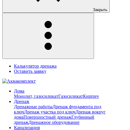
Закрыть
Калькулятор дренажа
Оставить заявку
Дома
Монолит, газосиликат
Газосиликат
Кирпич
Дренаж
Дренажные работы
Дренаж фундамента под
ключ
Дренаж участка под ключ
Дренаж вокруг
дома
Поверхностный дренаж
Глубинный
дренаж
Дренажное оборудование
Канализация