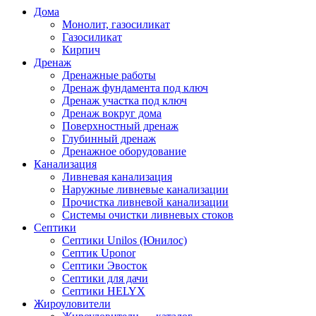
Дома
Монолит, газосиликат
Газосиликат
Кирпич
Дренаж
Дренажные работы
Дренаж фундамента под ключ
Дренаж участка под ключ
Дренаж вокруг дома
Поверхностный дренаж
Глубинный дренаж
Дренажное оборудование
Канализация
Ливневая канализация
Наружные ливневые канализации
Прочистка ливневой канализации
Системы очистки ливневых стоков
Септики
Септики Unilos (Юнилос)
Септик Uponor
Септики Эвосток
Септики для дачи
Септики HELYX
Жироуловители