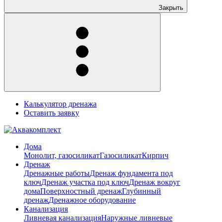
Закрыть
Калькулятор дренажа
Оставить заявку
Дома
Монолит, газосиликат
Газосиликат
Кирпич
Дренаж
Дренажные работы
Дренаж фундамента под
ключ
Дренаж участка под ключ
Дренаж вокруг
дома
Поверхностный дренаж
Глубинный
дренаж
Дренажное оборудование
Канализация
Ливневая канализация
Наружные ливневые