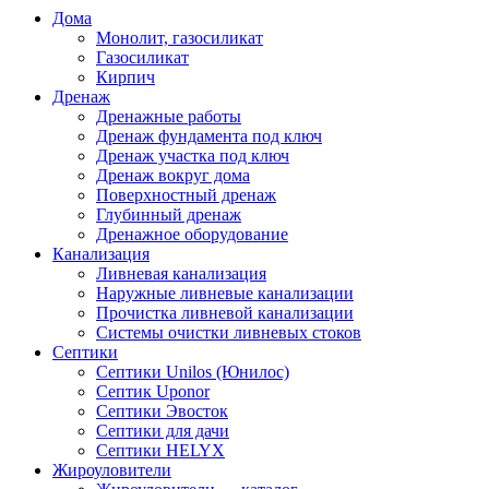
Дома
Монолит, газосиликат
Газосиликат
Кирпич
Дренаж
Дренажные работы
Дренаж фундамента под ключ
Дренаж участка под ключ
Дренаж вокруг дома
Поверхностный дренаж
Глубинный дренаж
Дренажное оборудование
Канализация
Ливневая канализация
Наружные ливневые канализации
Прочистка ливневой канализации
Системы очистки ливневых стоков
Септики
Септики Unilos (Юнилос)
Септик Uponor
Септики Эвосток
Септики для дачи
Септики HELYX
Жироуловители