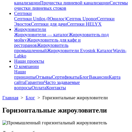
канализации
Прочистка ливневой канализации
Системы
очистки ливневых стоков
Септики
Септики Unilos (Юнилос)
Септик Uponor
Септики
Эвосток
Септики для дачи
Септики HELYX
Жироуловители
Жироуловители — каталог
Жироуловитель под
мойку
Жироуловитель для кафе и
ресторанов
Жироуловитель
промышленный
Жироуловители Evostok Каталог
Wavin-
Labko
Наши проекты
О компании
Наши
принципы
Отзывы
Сертификаты
Блог
Вакансии
Карта
сайта
Гарантии
Часто задаваемые
вопросы
Оплата
Контакты
Главная
>
Блог
>
Горизонтальные жироуловители
Горизонтальные жироуловители