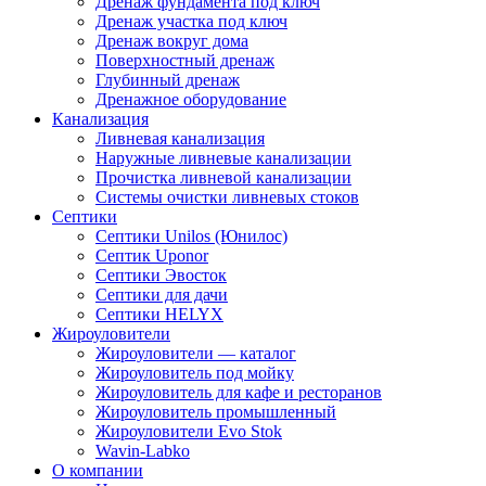
Дренаж фундамента под ключ
Дренаж участка под ключ
Дренаж вокруг дома
Поверхностный дренаж
Глубинный дренаж
Дренажное оборудование
Канализация
Ливневая канализация
Наружные ливневые канализации
Прочистка ливневой канализации
Системы очистки ливневых стоков
Септики
Септики Unilos (Юнилос)
Септик Uponor
Септики Эвосток
Септики для дачи
Септики HELYX
Жироуловители
Жироуловители — каталог
Жироуловитель под мойку
Жироуловитель для кафе и ресторанов
Жироуловитель промышленный
Жироуловители Evo Stok
Wavin-Labko
О компании